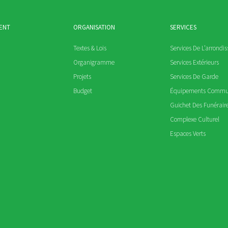
ENT
ORGANISATION
SERVICES
Textes & Lois
Services De L’arrondi
Organigramme
Services Extérieurs
Projets
Services De Garde
Budget
Équipements Comm
Guichet Des Funérair
Complexe Culturel
Espaces Verts