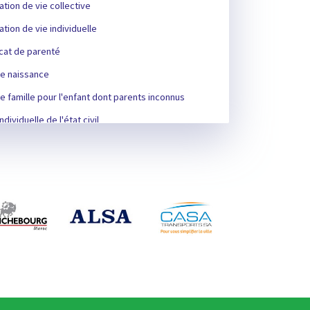
ation de vie collective
ation de vie individuelle
icat de parenté
e naissance
 famille pour l'enfant dont parents inconnus
ndividuelle de l'état civil
sation de dresser l’acte de mariage
icat de décès
sation du mariage mixte
icat du célibat