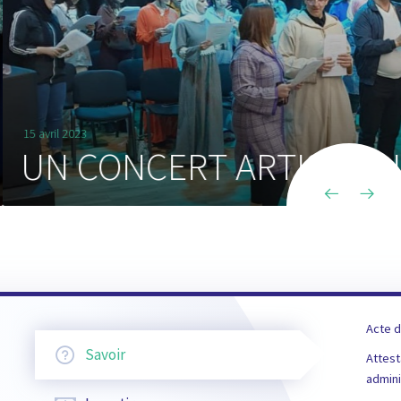
ISTIQUE
Acte d
Savoir
Attest
admini