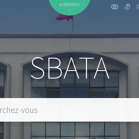
e-SERVICES
SBATA
 mot clé...