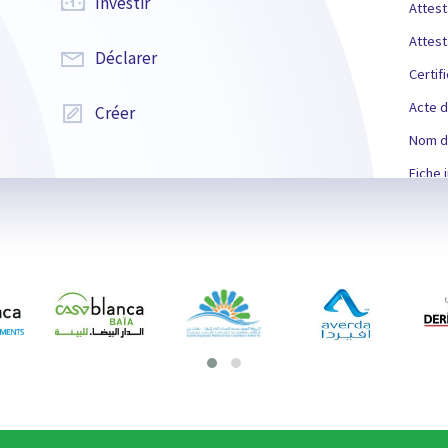
Investir
Attest
Attest
Déclarer
Certif
Acte d
Créer
Nom de
Fiche i
Autori
Certif
Autori
Certif