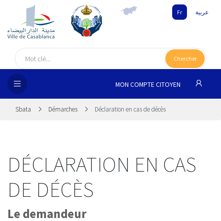
Fr
عربية
UEIL
Chercher
SEIL
ISSEMENT
MON COMPTE CITOYEN
SATION
Sbata
Démarches
Déclaration en cas de décès
ICES
DÉCLARATION EN CAS
 MÉDIA
DE DÉCÈS
Le demandeur