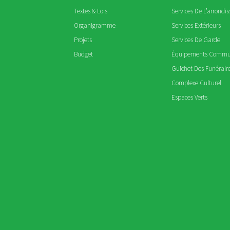
Textes & Lois
Services De L’arrondi
Organigramme
Services Extérieurs
Projets
Services De Garde
Budget
Équipements Comm
Guichet Des Funérair
Complexe Culturel
Espaces Verts