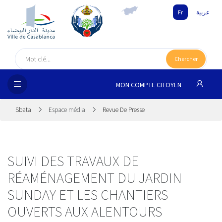
Fr
عربية
UEIL
Chercher
SEIL
ISSEMENT
MON COMPTE CITOYEN
SATION
Sbata
Espace média
Revue De Presse
ICES
 MÉDIA
SUIVI DES TRAVAUX DE
RÉAMÉNAGEMENT DU JARDIN
SUNDAY ET LES CHANTIERS
OUVERTS AUX ALENTOURS