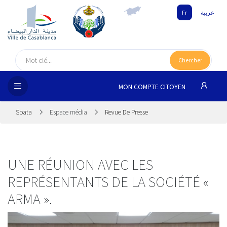
Fr
عربية
UEIL
Chercher
SEIL
ISSEMENT
MON COMPTE CITOYEN
SATION
Sbata
Espace média
Revue De Presse
ICES
 MÉDIA
UNE RÉUNION AVEC LES
REPRÉSENTANTS DE LA SOCIÉTÉ «
ARMA ».