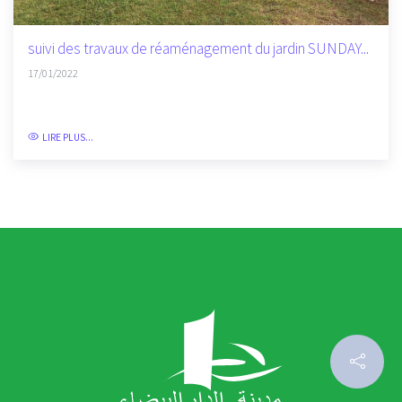
suivi des travaux de réaménagement du jardin SUNDAY...
17/01/2022
LIRE PLUS...