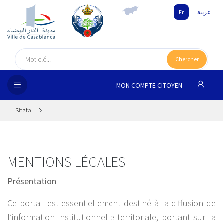
Fr
عربية
UEIL
Chercher
SEIL
ISSEMENT
MON COMPTE CITOYEN
SATION
Sbata
ICES
 MÉDIA
MENTIONS LÉGALES
Présentation
Ce portail est essentiellement destiné à la diffusion de
l’information institutionnelle territoriale, portant sur la