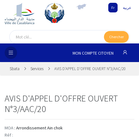
Fr
عربية
UEIL
Chercher
SEIL
ISSEMENT
MON COMPTE CITOYEN
SATION
Sbata
Services
AVIS D'APPEL D'OFFRE OUVERT N°3/AAC/20
ICES
AVIS D'APPEL D'OFFRE OUVERT
 MÉDIA
N°3/AAC/20
MOA
: Arrondissement Ain chok
Réf :