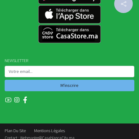
NEWSLETTER
M'inscrire
Plan Du Site
Mentions Légales
Contact :
Webmaster@CasablancaCity.ma