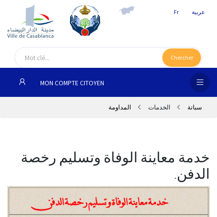
عربية
Fr
الص
الرئ
Chercher
مج
MON COMPTE CITOYEN
المق
سباتة
الخدمات
المداومة
الإد
التر
الخد
خدمة معاينة الوفاة وتسليم رخصة
الدفن.
فض
الإع