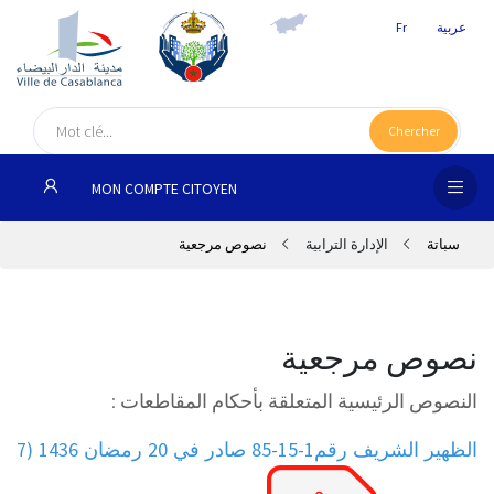
عربية
Fr
الص
الرئ
Chercher
مج
MON COMPTE CITOYEN
المق
سباتة
الإدارة الترابية
نصوص مرجعية
الإد
التر
الخد
نصوص مرجعية
النصوص الرئيسية المتعلقة بأحكام المقاطعات :
فض
الإع
الظهير الشريف رقم1-15-85 صادر في 20 رمضان 1436 (7