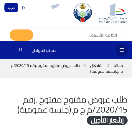
Fr
عربية
الص
الرئ
بحث
مج
حساب المواطن
المق
سباتة
الأشغال
طلب عروض مفتوح مفتوح .رقم 2020/15/م
الإد
ح م.(جلسة عمومية)
التر
الخد
طلب عروض مفتوح مفتوح .رقم
2020/15/م ح م.(جلسة عمومية)
فض
الإع
إشعار التأجيل