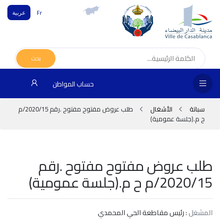
Fr
عربية
الص
الرئ
بحث
مج
حساب المواطن
المق
سباتة
الأشغال
طلب عروض مفتوح مفتوح .رقم 2020/15/م
الإد
ح م.(جلسة عمومية)
التر
الخد
طلب عروض مفتوح مفتوح .رقم
2020/15/م ح م.(جلسة عمومية)
فض
الإع
المشغل
: رئيس مقاطعة الحي المحمدي