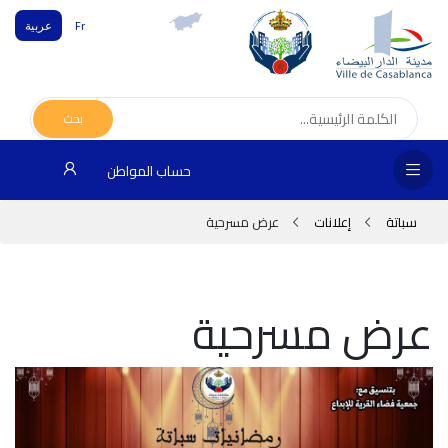
Fr
عربية
الص
الرئ
بحث
مج
حساب المواطن
المق
سباتة
إعلانات
عرض مسرحية
الإد
التر
عرض مسرحية
الخد
فض
الإع