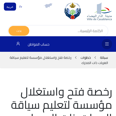
Fr
عربية
الص
الرئ
بحث
مج
حساب المواطن
المق
سباتة
خطوات
رخصة فتح واستغلال مؤسسة لتعليم سياقة
الإد
العربات ذات المحرك
التر
الخد
رخصة فتح واستغلال
فض
مؤسسة لتعليم سياقة
الإع