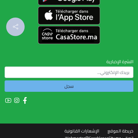
النشرة الإخبارية
سجل
خريطة الموقع
الإشعارات القانونية
اتصال :
Webmaster@CasablancaCity.ma