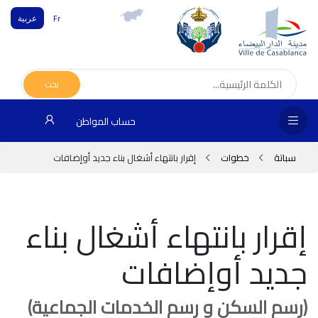
Fr
عربية
الص
الرئ
بحث
مج
حساب المواطن
المق
سباتة
خطوات
إقرار بانتهاء أشغال بناء جديد أوإضافات
الإد
التر
إقرار بانتهاء أشغال بناء
الخد
جديد أوإضافات
فض
الإع
(رسم السكن و رسم الخدمات الجماعية)